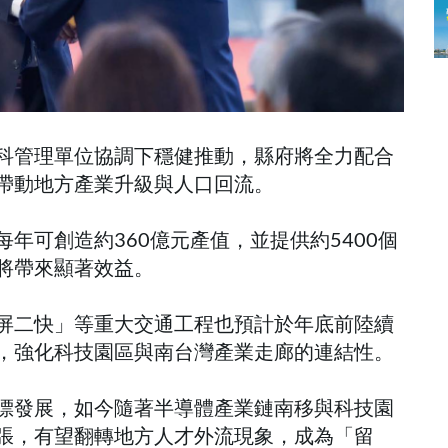
科管理單位協調下穩健推動，縣府將全力配合
帶動地方產業升級與人口回流。
年可創造約360億元產值，並提供約5400個
將帶來顯著效益。
屏二快」等重大交通工程也預計於年底前陸續
，強化科技園區與南台灣產業走廊的連結性。
漂發展，如今隨著半導體產業鏈南移與科技園
張，有望翻轉地方人才外流現象，成為「留