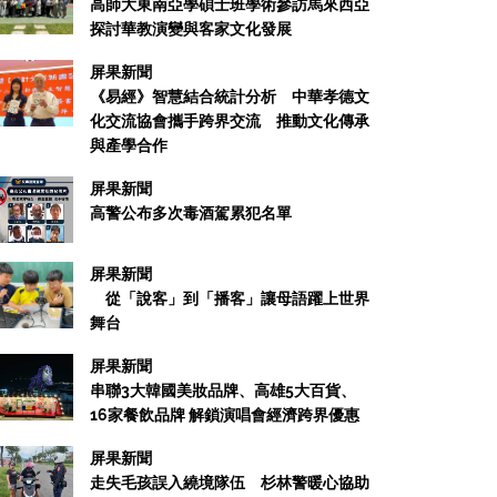
高師大東南亞學碩士班學術參訪馬來西亞
探討華教演變與客家文化發展
屏果新聞
《易經》智慧結合統計分析 中華孝德文
化交流協會攜手跨界交流 推動文化傳承
與產學合作
屏果新聞
高警公布多次毒酒駕累犯名單
屏果新聞
從「說客」到「播客」讓母語躍上世界
舞台
屏果新聞
串聯3大韓國美妝品牌、高雄5大百貨、
16家餐飲品牌 解鎖演唱會經濟跨界優惠
屏果新聞
走失毛孩誤入繞境隊伍 杉林警暖心協助