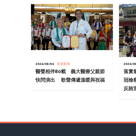
2026/08/06
屏果新聞
2026/0
醫聲相伴80載 義大醫療父親節
落實
快閃演出 歌聲傳遞溫暖與祝福
冠檢
反賄