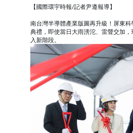
【國際環宇時報/記者尹遵報導】
南台灣半導體產業版圖再升級！屏東科
典禮，即使當日大雨滂沱、雷聲交加，
入新階段。