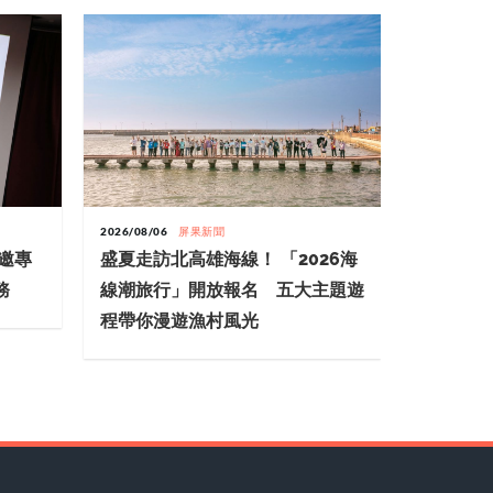
2026/08/06
屏果新聞
2026/08/06
縣邀專
盛夏走訪北高雄海線！ 「2026海
《臺語紅
務
線潮旅行」開放報名 五大主題遊
語紅歌繼
程帶你漫遊漁村風光