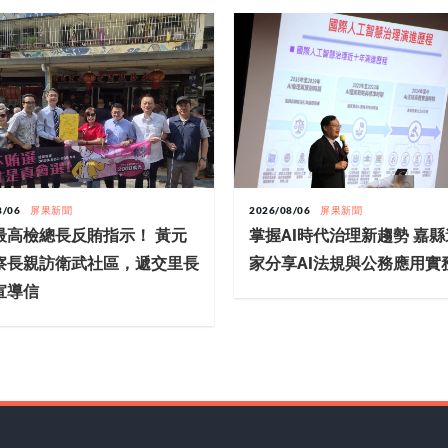
8/06
屏果新聞
2026/08/06
屏果新聞
最高檢總長反賄指示！ 黃元
掌握AI時代治理新趨勢 嘉
察長親訪衛武社區，遞交里長
家分享AI法規與公務應用實
宣導信