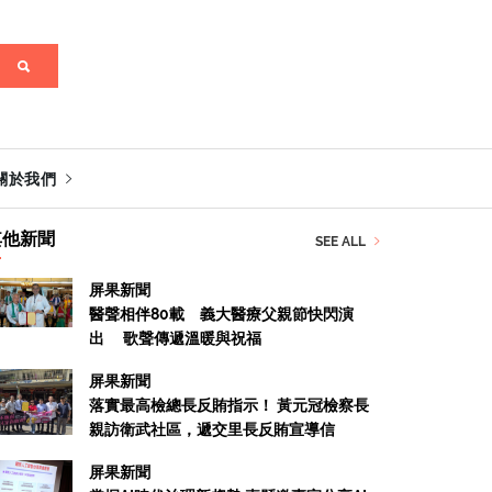
關於我們
其他新聞
SEE ALL
屏果新聞
醫聲相伴80載 義大醫療父親節快閃演
出 歌聲傳遞溫暖與祝福
屏果新聞
落實最高檢總長反賄指示！ 黃元冠檢察長
親訪衛武社區，遞交里長反賄宣導信
屏果新聞