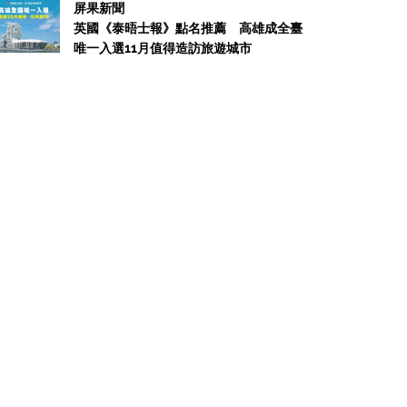
屏果新聞
英國《泰晤士報》點名推薦 高雄成全臺
唯一入選11月值得造訪旅遊城市