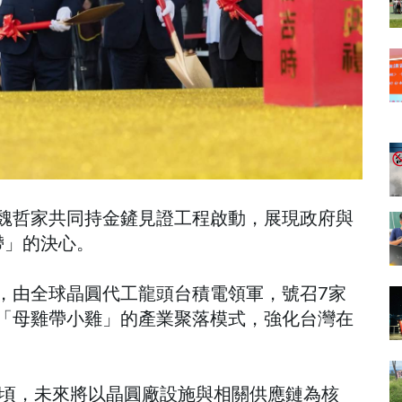
魏哲家共同持金鏟見證工程啟動，展現政府與
帶」的決心。
，由全球晶圓代工龍頭台積電領軍，號召7家
「母雞帶小雞」的產業聚落模式，強化台灣在
公頃，未來將以晶圓廠設施與相關供應鏈為核