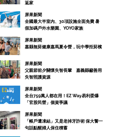
返家
屏果新聞
全國最大半室內、30項設施全面免費 暑
假加碼戶外水樂園、YOYO家族
屏果新聞
嘉縣無菸健康嘉馬夏令營，玩中學拒菸檳
屏果新聞
父親節前夕關懷失智長輩 嘉義縣籲善用
失智照護資源
屏果新聞
全台759萬人都在用！EZ Way易利委爆
「官股民營」個資爭議
屏果新聞
「帳戶遭凍結」又是老掉牙詐術 保大警一
句話點醒婦人保住積蓄