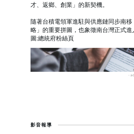
才、返鄉、創業」的新契機。
隨著台積電領軍進駐與供應鏈同步南移
略」的重要拼圖，也象徵南台灣正式進
圖:總統府粉絲頁
影音報導