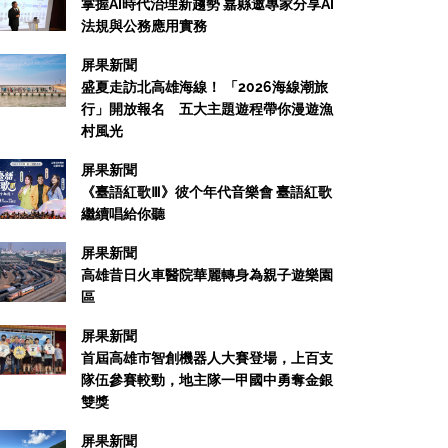
掌握AI時代治理新趨勢 嘉縣邀專家分享AI
法規與公務應用實務
屏果新聞
盛夏走訪北高雄海線！ 「2026海線潮旅
行」開放報名 五大主題遊程帶你漫遊漁
村風光
屏果新聞
屏果新聞
《臺語紅歌Ⅲ》彼个年代音樂會 臺語紅歌
屏東科學園區動土！台積電領軍7大
繼續唱給你聽
南台灣S科技廊帶核心
屏果新聞
高雄昔日火車醫院華麗轉身為親子遊樂園
26/06/13
區
屏果新聞
首屆高雄市智創機器人大賽登場，上百支
隊伍參賽較勁，地主隊一甲國中勇奪金銀
雙獎
屏果新聞