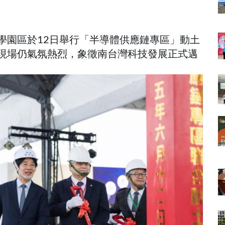
學園區於12日舉行「半導體供應鏈專區」動土
現場仍氣氛熱烈，象徵南台灣科技發展正式邁