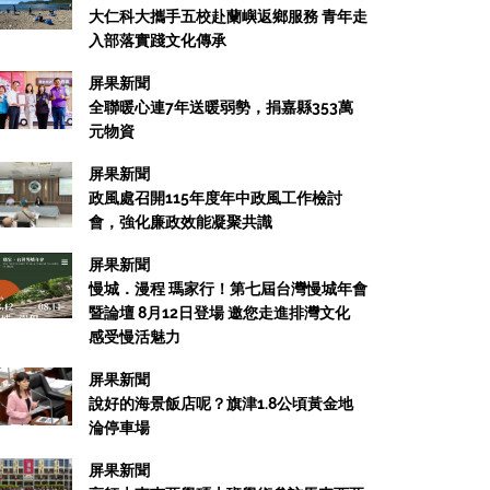
大仁科大攜手五校赴蘭嶼返鄉服務 青年走
入部落實踐文化傳承
屏果新聞
全聯暖心連7年送暖弱勢，捐嘉縣353萬
元物資
屏果新聞
政風處召開115年度年中政風工作檢討
會，強化廉政效能凝聚共識
屏果新聞
慢城．漫程 瑪家行！第七屆台灣慢城年會
暨論壇 8月12日登場 邀您走進排灣文化
感受慢活魅力
屏果新聞
說好的海景飯店呢？旗津1.8公頃黃金地
淪停車場
屏果新聞