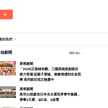
關於我們
其他新聞
SEE ALL
屏果新聞
「2026正港雄有戲」三檔高雄原創節目
接力登場 從親子冒險、都會情感到生命思
辨 系列節目現正熱賣中
屏果新聞
高市21校參加日本名古屋世界青年會議，
勇奪3大賞、9白金、9金獎