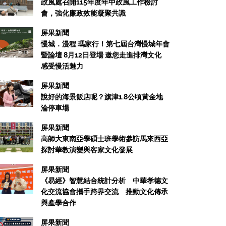
政風處召開115年度年中政風工作檢討
會，強化廉政效能凝聚共識
屏果新聞
慢城．漫程 瑪家行！第七屆台灣慢城年會
暨論壇 8月12日登場 邀您走進排灣文化
感受慢活魅力
屏果新聞
說好的海景飯店呢？旗津1.8公頃黃金地
淪停車場
屏果新聞
高師大東南亞學碩士班學術參訪馬來西亞
探討華教演變與客家文化發展
屏果新聞
《易經》智慧結合統計分析 中華孝德文
化交流協會攜手跨界交流 推動文化傳承
與產學合作
屏果新聞