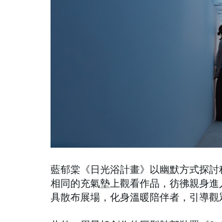
藍郁棠《日光浴計畫》以幽默方式探討
相同的充氣墊上觀看作品，彷彿親身進
具散布展場，化身溫暖陪伴者，引導觀