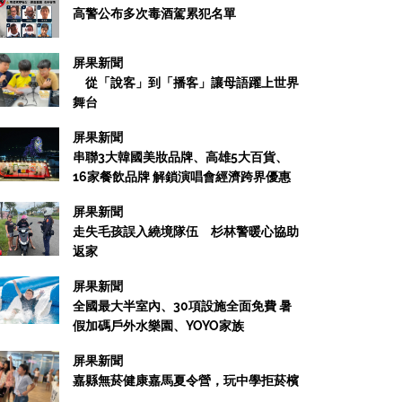
高警公布多次毒酒駕累犯名單
屏果新聞
從「說客」到「播客」讓母語躍上世界
舞台
屏果新聞
串聯3大韓國美妝品牌、高雄5大百貨、
16家餐飲品牌 解鎖演唱會經濟跨界優惠
屏果新聞
走失毛孩誤入繞境隊伍 杉林警暖心協助
返家
屏果新聞
全國最大半室內、30項設施全面免費 暑
假加碼戶外水樂園、YOYO家族
屏果新聞
嘉縣無菸健康嘉馬夏令營，玩中學拒菸檳