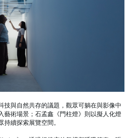
科技與自然共存的議題，觀眾可躺在與影像中
入藝術場景；石孟鑫《門柱燈》則以擬人化燈
眾持續探索展覽空間。