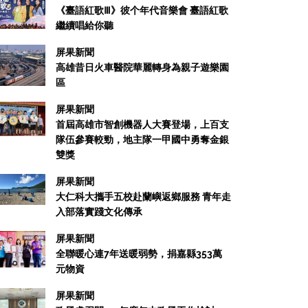
《臺語紅歌Ⅲ》彼个年代音樂會 臺語紅歌
繼續唱給你聽
屏果新聞
高雄昔日火車醫院華麗轉身為親子遊樂園
區
屏果新聞
首屆高雄市智創機器人大賽登場，上百支
隊伍參賽較勁，地主隊一甲國中勇奪金銀
雙獎
屏果新聞
大仁科大攜手五校赴蘭嶼返鄉服務 青年走
入部落實踐文化傳承
屏果新聞
全聯暖心連7年送暖弱勢，捐嘉縣353萬
元物資
屏果新聞