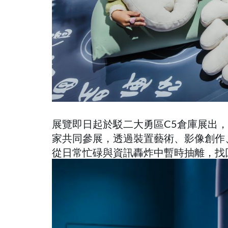
展覽即日起於駁二大勇區C5倉庫展出，
家共同參展，透過裝置藝術、影像創作
從日常忙碌與資訊轟炸中暫時抽離，找