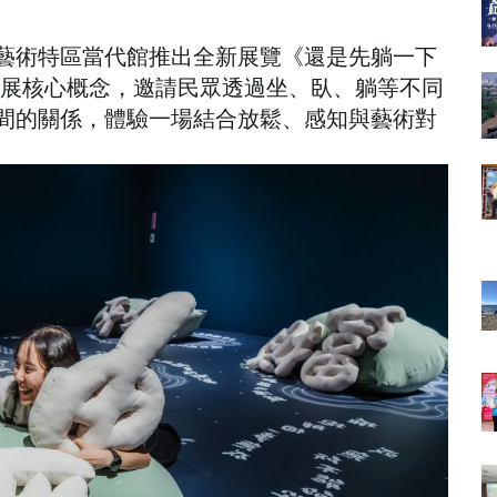
藝術特區當代館推出全新展覽《還是先躺一下
為策展核心概念，邀請民眾透過坐、臥、躺等不同
間的關係，體驗一場結合放鬆、感知與藝術對