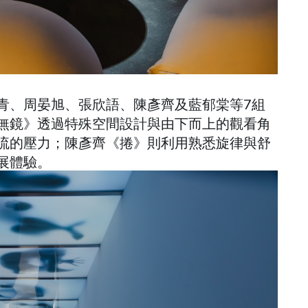
青、周晏旭、張欣語、陳彥齊及藍郁棠等7組
無鏡》透過特殊空間設計與由下而上的觀看角
流的壓力；陳彥齊《捲》則利用熟悉旋律與舒
展體驗。