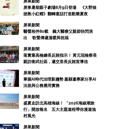
屏果新聞
屏東暑期親子劇場8月9日登場 《大野狼
拯救小紅帽》翻轉童話打造歡樂夏夜
屏果新聞
醫聲相伴80載 義大醫療父親節快閃演
出 歌聲傳遞溫暖與祝福
屏果新聞
屏果新聞
落實最高檢總長反賄指示！ 黃元冠檢察長
高雄駁二當代館《還是先躺一下再說
親訪衛武社區，遞交里長反賄宣導信
浸式躺著看展體驗至2027年
屏果新聞
掌握AI時代治理新趨勢 嘉縣邀專家分享AI
26/06/16
法規與公務應用實務
屏果新聞
盛夏走訪北高雄海線！ 「2026海線潮旅
行」開放報名 五大主題遊程帶你漫遊漁
村風光
屏果新聞