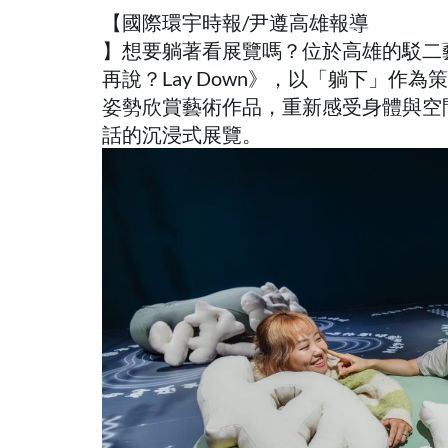
【國際環宇時報/尹遵高雄報導
】想要躺著看展覽嗎？位於高雄的駁二
再說？Lay Down》，以「躺下」作
姿勢欣賞藝術作品，重新感受身體與空
話的沉浸式展覽。