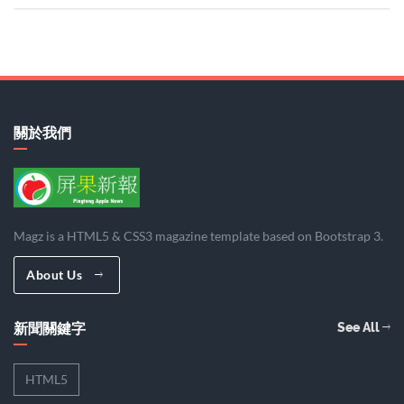
關於我們
Magz is a HTML5 & CSS3 magazine template based on Bootstrap 3.
About Us
新聞關鍵字
See All
HTML5