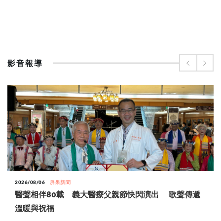
影音報導
2026/08/06
屏果新聞
醫聲相伴80載 義大醫療父親節快閃演出 歌聲傳遞
溫暖與祝福