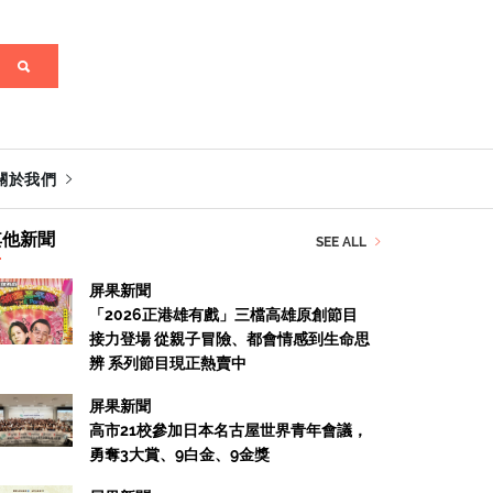
關於我們
其他新聞
SEE ALL
屏果新聞
「2026正港雄有戲」三檔高雄原創節目
接力登場 從親子冒險、都會情感到生命思
辨 系列節目現正熱賣中
屏果新聞
高市21校參加日本名古屋世界青年會議，
勇奪3大賞、9白金、9金獎