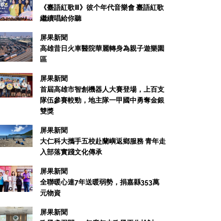
《臺語紅歌Ⅲ》彼个年代音樂會 臺語紅歌
繼續唱給你聽
屏果新聞
高雄昔日火車醫院華麗轉身為親子遊樂園
區
屏果新聞
首屆高雄市智創機器人大賽登場，上百支
隊伍參賽較勁，地主隊一甲國中勇奪金銀
雙獎
屏果新聞
大仁科大攜手五校赴蘭嶼返鄉服務 青年走
入部落實踐文化傳承
屏果新聞
全聯暖心連7年送暖弱勢，捐嘉縣353萬
元物資
屏果新聞