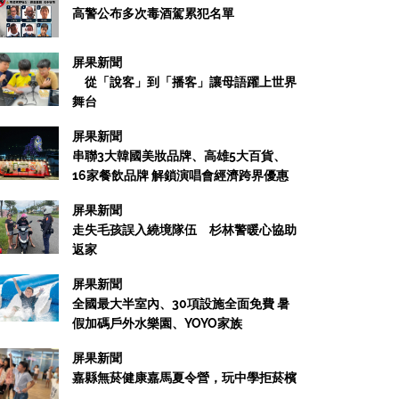
高警公布多次毒酒駕累犯名單
屏果新聞
從「說客」到「播客」讓母語躍上世界
舞台
屏果新聞
串聯3大韓國美妝品牌、高雄5大百貨、
16家餐飲品牌 解鎖演唱會經濟跨界優惠
屏果新聞
走失毛孩誤入繞境隊伍 杉林警暖心協助
返家
屏果新聞
全國最大半室內、30項設施全面免費 暑
假加碼戶外水樂園、YOYO家族
屏果新聞
嘉縣無菸健康嘉馬夏令營，玩中學拒菸檳