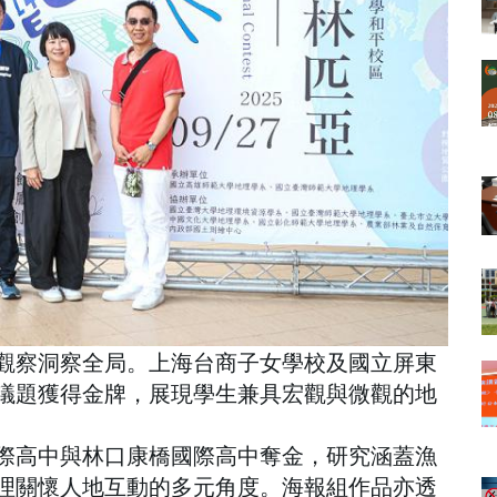
觀察洞察全局。上海台商子女學校及國立屏東
議題獲得金牌，展現學生兼具宏觀與微觀的地
際高中與林口康橋國際高中奪金，研究涵蓋漁
理關懷人地互動的多元角度。海報組作品亦透