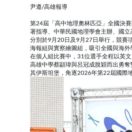
尹遵/高雄報導
第24屆「高中地理奧林匹亞」全國決
署指導、中華民國地理學會主辦、國立
分別於9月20日及9月27日舉行，競
海報組與實察繪圖組，吸引全國與海外
在個人組比賽中，31位選手全程以英
高雄中學蔡顓瑋與呂冠成脫穎而出勇奪
其伊斯坦堡，角逐2026年第22屆國際