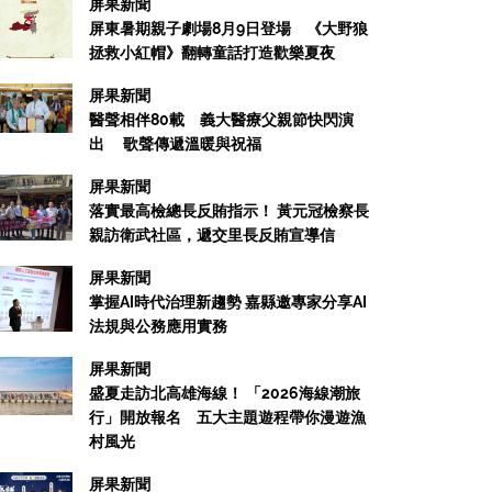
屏果新聞
屏東暑期親子劇場8月9日登場 《大野狼
拯救小紅帽》翻轉童話打造歡樂夏夜
屏果新聞
醫聲相伴80載 義大醫療父親節快閃演
出 歌聲傳遞溫暖與祝福
屏果新聞
屏果新聞
落實最高檢總長反賄指示！ 黃元冠檢察長
高師大承辦第24屆高中地理奧林匹亞
親訪衛武社區，遞交里長反賄宣導信
雄
屏果新聞
掌握AI時代治理新趨勢 嘉縣邀專家分享AI
25/09/30
法規與公務應用實務
屏果新聞
盛夏走訪北高雄海線！ 「2026海線潮旅
行」開放報名 五大主題遊程帶你漫遊漁
村風光
屏果新聞