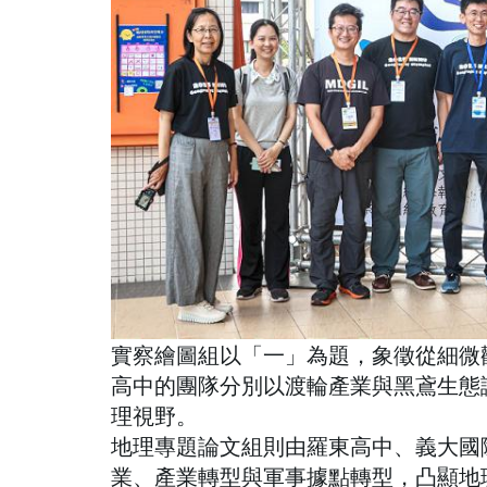
實察繪圖組以「一」為題，象徵從細微
高中的團隊分別以渡輪產業與黑鳶生態
理視野。
地理專題論文組則由羅東高中、義大國
業、產業轉型與軍事據點轉型，凸顯地