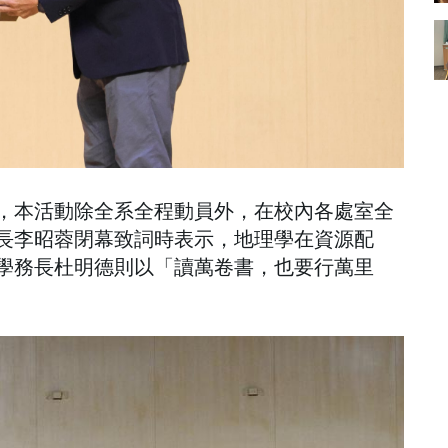
，本活動除全系全程動員外，在校內各處室全
長李昭蓉閉幕致詞時表示，地理學在資源配
學務長杜明德則以「讀萬卷書，也要行萬里