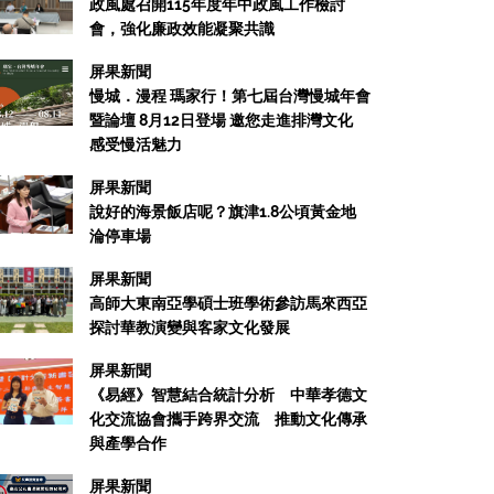
政風處召開115年度年中政風工作檢討
會，強化廉政效能凝聚共識
屏果新聞
慢城．漫程 瑪家行！第七屆台灣慢城年會
暨論壇 8月12日登場 邀您走進排灣文化
感受慢活魅力
屏果新聞
說好的海景飯店呢？旗津1.8公頃黃金地
淪停車場
屏果新聞
高師大東南亞學碩士班學術參訪馬來西亞
探討華教演變與客家文化發展
屏果新聞
《易經》智慧結合統計分析 中華孝德文
化交流協會攜手跨界交流 推動文化傳承
與產學合作
屏果新聞