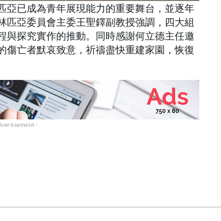
匹亞已成為青年展現能力的重要舞台，並逐年
林匹亞委員會主委王聖鐸副教授強調，四大組
程與探究實作的推動。同時感謝何立德主任邀
的傷亡者默哀致意，祈禱盡快重建家園，恢復