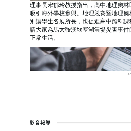
理事長宋郁玲教授指出，高中地理奧林
吸引海外學校參與。地理競賽暨地理奧
別讓學生各展所長，也促進高中跨科課
請大家為馬太鞍溪堰塞湖潰堤災害事件
正常生活。
影音報導