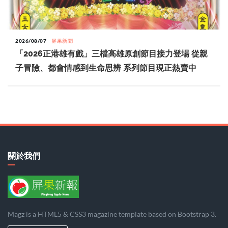
2026/08/07
屏果新聞
「2026正港雄有戲」三檔高雄原創節目接力登場 從親
子冒險、都會情感到生命思辨 系列節目現正熱賣中
關於我們
Magz is a HTML5 & CSS3 magazine template based on Bootstrap 3.