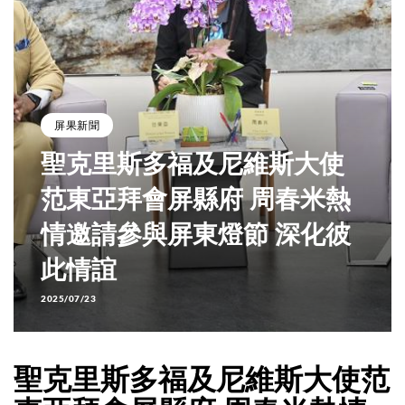
屏果新聞
聖克里斯多福及尼維斯大使
范東亞拜會屏縣府 周春米熱
情邀請參與屏東燈節 深化彼
此情誼
2025/07/23
聖克里斯多福及尼維斯大使范