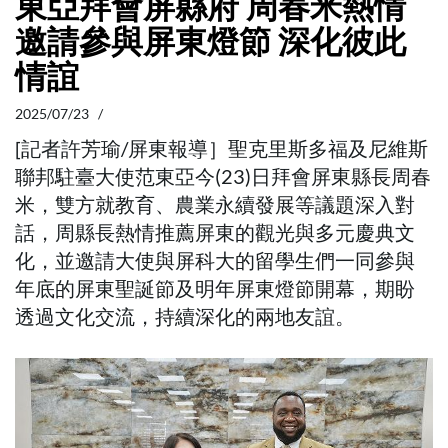
東亞拜會屏縣府 周春米熱情
邀請參與屏東燈節 深化彼此
情誼
2025/07/23 /
[記者許芳瑜/屏東報導］聖克里斯多福及尼維斯
聯邦駐臺大使范東亞今(23)日拜會屏東縣長周春
米，雙方就教育、農業永續發展等議題深入對
話，周縣長熱情推薦屏東的觀光與多元慶典文
化，並邀請大使與屏科大的留學生們一同參與
年底的屏東聖誕節及明年屏東燈節開幕，期盼
透過文化交流，持續深化的兩地友誼。