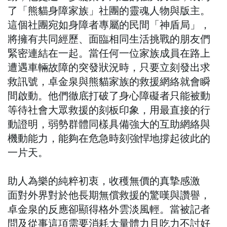
了「熊貓身障家族」社團的靈魂人物與版主。
這個社團宛如身障者專屬的民間「神盾局」，
將擁有共同經歷、面臨相同生活挑戰的朋友們
緊密連結在一起。當任何一位家族成員在路上
遭遇車輛故障的突發狀況時，只要立刻發出求
救訊號，卓金泉與熊貓家族的救援網絡就會瞬
間啟動。他們徹底打破了身心障礙者只能被動
等待社會大眾救援的刻板印象，用最直接的行
動證明，弱勢群體同樣具備強大的互助網絡與
機動能力，能夠在危急時刻強悍地撐起彼此的
一片天。
助人為樂的純粹初衷，收穫無價的真摯感激
面對外界對於他長期無償救援的驚嘆與讚譽，
卓金泉的反應卻顯得格外雲淡風輕。當被記者
問及從事這項需要消耗大量體力且吃力不討好