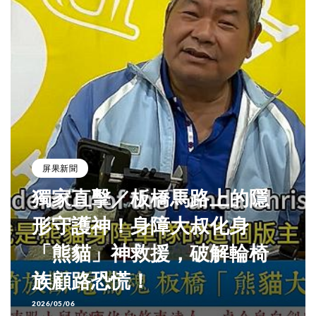
屏果新聞
獨家直擊／板橋馬路上的隱
形守護神！身障大叔化身
「熊貓」神救援，破解輪椅
族顧路恐慌！
2026/05/06