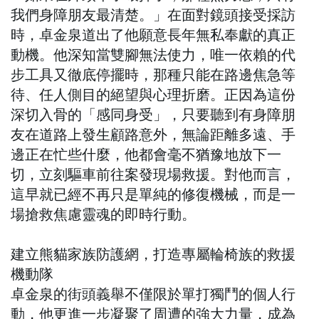
我們身障朋友最清楚。」在面對鏡頭接受採訪
時，卓金泉道出了他願意長年無私奉獻的真正
動機。他深知當雙腳無法使力，唯一依賴的代
步工具又徹底停擺時，那種只能在路邊焦急等
待、任人側目的絕望與心理折磨。正因為這份
深切入骨的「感同身受」，只要聽到有身障朋
友在道路上發生顧路意外，無論距離多遠、手
邊正在忙些什麼，他都會毫不猶豫地放下一
切，立刻驅車前往案發現場救援。對他而言，
這早就已經不再只是單純的修復機械，而是一
場搶救焦慮靈魂的即時行動。
建立熊貓家族防護網，打造專屬輪椅族的救援
機動隊
卓金泉的街頭義舉不僅限於單打獨鬥的個人行
動，他更進一步凝聚了周遭的強大力量，成為