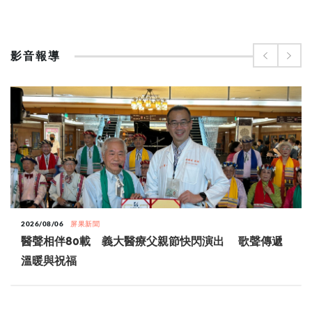
影音報導
2026/08/06
屏果新聞
醫聲相伴80載 義大醫療父親節快閃演出 歌聲傳遞
溫暖與祝福