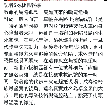
記者Sky板橋報導
致命的馬路孤島，突如其來的斷電危機
對於一般人而言，車輛在馬路上拋錨或許只是
一時的通勤困擾，但對於仰賴特製代步車的身
心障礙者來說，這卻是一場宛如身陷孤島的生
死驚魂。在車水馬龍、險象環生的街頭，一旦
代步車失去動力，身障者不僅無法移動，更可
能面臨後方來車追撞的致命危險，求救無門的
恐懼感瞬間襲來。在這種孤立無援的絕望時
刻，新北市板橋區卻有一位被尊稱為「熊貓」
的無名英雄，總是在接獲求救訊號的第一時
間，騎著他的代步車火速趕抵現場，成為輪椅
族最堅實的後盾。這名真實姓名為卓金泉的大
叔，用他的專業技術與滿腔熱血，點亮了街頭
最溫暖的微光。