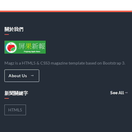
關於我們
Magz is a HTML5 & CSS3 magazine template based on Bootstrap 3.
About Us
新聞關鍵字
See All
HTML5